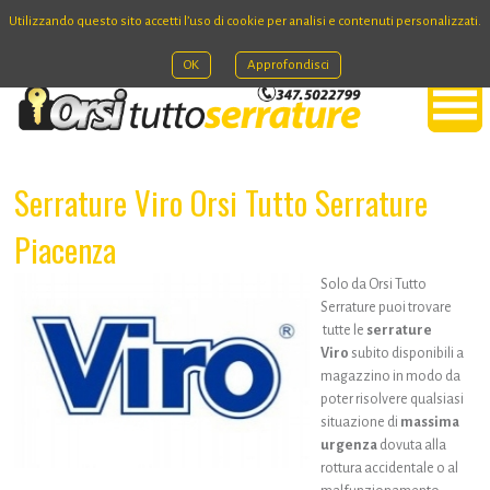
Utilizzando questo sito accetti l’uso di cookie per analisi e contenuti personalizzati.
OK
Approfondisci
Serrature Viro Orsi Tutto Serrature
Piacenza
Solo da Orsi Tutto
Serrature puoi trovare
tutte le
serrature
Viro
subito disponibili a
magazzino in modo da
poter risolvere qualsiasi
situazione di
massima
urgenza
dovuta alla
rottura accidentale o al