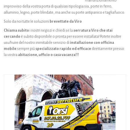
malfunzionamento
improvviso della vostra porta di qualsiasi tipologia sia, porte in ferro,
alluminio, legno, porte blindate, ma anche su porte antipanico e tagliafuoco.
Solo da noi tutte le soluzioni
brevettate da
Viro
Chiama subito
i nostri negozi e chiedi se la
serratura Viro che stai
cercando
è subito disponibile o pronta per essere installata! Potete inoltre
usufruire del nostro inimitabile servizio di
installazione con officina
mobile
sempre più
specializzato
rapido ed efficace
direttamente presso
la vostra
abitazione, ufficio o casa vacanza!!!