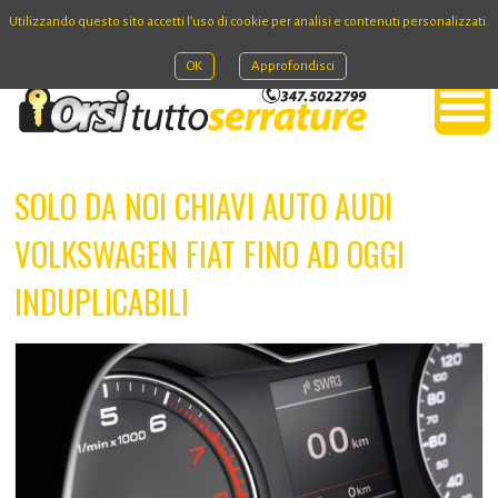
Utilizzando questo sito accetti l’uso di cookie per analisi e contenuti personalizzati.
OK
Approfondisci
SOLO DA NOI CHIAVI AUTO AUDI
VOLKSWAGEN FIAT FINO AD OGGI
INDUPLICABILI